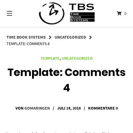
Springe
zum
0
Inhalt
TIME BOOK SYSTEMS
UNCATEGORIZED
TEMPLATE: COMMENTS 4
TEMPLATE
,
UNCATEGORIZED
Template: Comments
4
VON
GOMARINGEN
/
JULI 24, 2018
/
KOMMENTARE 0