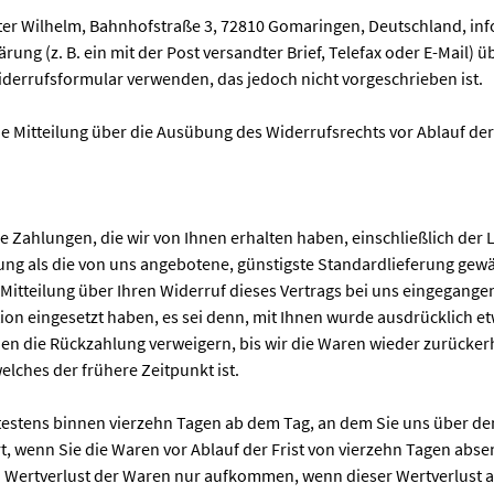
ter Wilhelm, Bahnhofstraße 3, 72810 Gomaringen, Deutschland, i
ärung (z. B. ein mit der Post versandter Brief, Telefax oder E-Mail) 
derrufsformular verwenden, das jedoch nicht vorgeschrieben ist.
die Mitteilung über die Ausübung des Widerrufsrechts vor Ablauf de
e Zahlungen, die wir von Ihnen erhalten haben, einschließlich der 
erung als die von uns angebotene, günstigste Standardlieferung gew
itteilung über Ihren Widerruf dieses Vertrags bei uns eingegange
ion eingesetzt haben, es sei denn, mit Ihnen wurde ausdrücklich e
en die Rückzahlung verweigern, bis wir die Waren wieder zurücker
lches der frühere Zeitpunkt ist.
testens binnen vierzehn Tagen ab dem Tag, an dem Sie uns über den
t, wenn Sie die Waren vor Ablauf der Frist von vierzehn Tagen abse
Wertverlust der Waren nur aufkommen, wenn dieser Wertverlust au