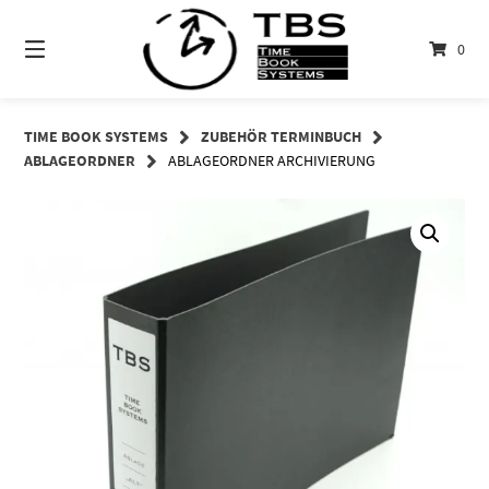
Springe
zum
0
Inhalt
TIME BOOK SYSTEMS
ZUBEHÖR TERMINBUCH
ABLAGEORDNER
ABLAGEORDNER ARCHIVIERUNG