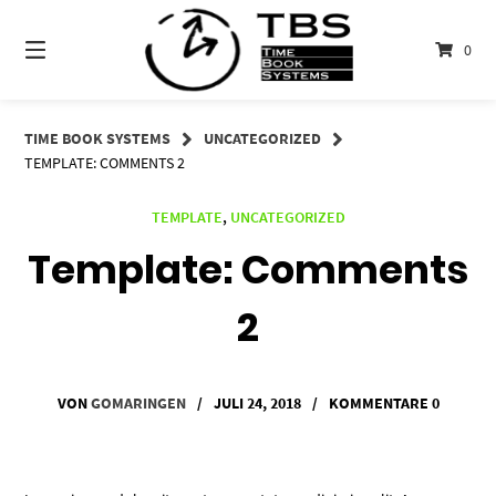
Springe
zum
0
Inhalt
TIME BOOK SYSTEMS
UNCATEGORIZED
TEMPLATE: COMMENTS 2
TEMPLATE
,
UNCATEGORIZED
Template: Comments
2
VON
GOMARINGEN
/
JULI 24, 2018
/
KOMMENTARE 0