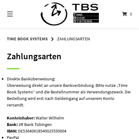
Springe
zum
0
Inhalt
TIME BOOK SYSTEMS
ZAHLUNGSARTEN
Zahlungsarten
Direkte Banküberweisung:
Überweisung direkt an unsere Bankverbindung. Bitte nutze „Time
Book Systems“ und die Bestellnummer als Verwendungszweck. Die
Bestellung wird erst nach Geldeingang auf unserem Konto
versandt.
Kontoinhaber:
Walter WIlhelm
Bank:
VR Bank Tübingen
IBAN:
DE53640618540025550004
PayPal